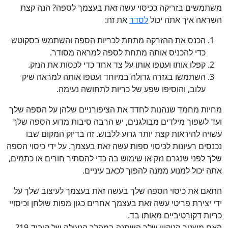
משתמשים בזריקה ככיסוי עשה זאת בעצמך לספה? הנה קצת
השראה איך אתה יכול
לסדר
את זה:
הכנס את ההזרקה מתחת לכריות הספה והשתמש בסקוטש
כדי להכניס אותה מתחת לספה למראה מסודר.
קפלו אותו ועטפו אותו על צד אחד כדי לכסות את הנזק.
השתמשו בגזרה גדולה במיוחד ועטפו אותה למראה שיק
עלוב, והוסיפו שפע של כריות לתחושה נעימה.
מחיות מחמד שנהנות לחדד את הציפורניים שלהן על הספה שלך
ועד לשפוך מילדים מבולגנים, יש הרבה סיבות מדוע הספה שלך
עשויה להיראות קצת יותר גרוע ללבוש. זה בדיוק המקום שבו
נכנסים רעיונות לכיסוי ספות עשה זאת בעצמך. על ידי כיסוי הספה
שלך לפני שנגרם נזק או שימוש בה כדי להסתיר חורים או כתמים,
אתה יכול למנוע ממנה להפוך לכאב עיניים.
התאם את כיסוי הספה שלך בעשה זאת בעצמך לעיצוב שלך על
ידי יצירת פריטי עשה זאת בעצמך אחרים כגון מפות שולחן וכיסויי
כריות דקורטיביים מאותו בד.
האם משטר הניקיון שלך השתנה במהלך הנעילה של קוביד-19?