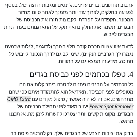
ערבוב תחתונים, בדים עדינים, ג'ינסים ומגבות רחצה יכול, בנוסף
לפגיעה בחלקים, לצרוך עוד יותר מזמנך לאחר סיום מחזור
המכונה. הקפדה על הפרדתן לקבוצות תזרז את הכביסה של
הבגדים, תשמר את החלקים ואף תקל על התארגנותם בעת הנחת
הבגדים לייבוש.
לדעת איזו אצווה תכבס קודם תלוי בצורך (לדוגמה, לגלות שכמעט
נגמרו לך הגרביים הנקיים). שימו לב גם לדרך הנכונה לייבוש כל
חתיכה. מידע זה תמצא גם על התוויות.
4. טפלו בכתמים לפני כביסת בגדים
כל הכתמים על הבגדים ניתנים להסרה ביתר קלות אם הם
מטופלים לפני הכביסה. האידיאל הוא להתמודד איתם כפי שהם
מתרחשים. אם זה לא היה אפשרי, טיפול מקדים עם
OMO Extra
Power Spot Remover
יעזור מאוד לפני תחילת הכביסה של
הבגדים. מקומות קשים יותר יצטרכו להשרות לזמן מה, אז תכננו
מראש.
בדוק את יציבות הצבע של הבגדים שלך. רק להרטיב פיסת בד