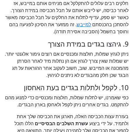
חלקים רבים עלולים להתקלקל אם מניחים אותם במייבש, אז
לאחר כביסה, יש לייבש אותם על חבל הכביסה במידת הצורך.
כאשר יש ספק, עדיף לתלות את החלקים על חבל הכביסה מאשר
להסתכן בהכנסתם
למייבש
. זה ממזער את הסיכון לפגיעה בהם
וחוסך בחשמל (הסביבה אסירת תודה).
9. גיהצו בגדים במידת הצורך
ניתן לגהץ שמלות, חולצות ומכנסיים אם רוצים גימור אלגנטי יותר.
יש שמלות שאין צורך לגהץ אם הן נתלות מיד לאחר הסרתן
מהמכונה או המייבש. שוב, חשוב לעקוב אחר ההוראות על תג
הבגד שכן חלק מהבגדים לא ניתנים לגיהוץ.
10. לקפל ולתלות בגדים בעת האחסון
כפי שאמרנו, יש לתלות שמלות, חולצות ומכנסיים כדי למנוע מהם
להתקמט. בגדים אחרים ניתן לקפל ולאחסן בארון הבגדים.
בעזרת עצות הכביסה האלה, תארגן את הכביסה שלך אחת
ולתמיד. על ידי ביצוע
עשרת השלבים הבסיסיים
הללו תוכל
להפוך את הכביסה שלך למהירה ויעילה יותר. התוצאה היא