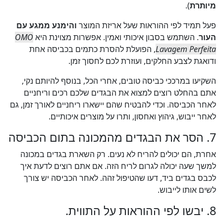
מיותרת
).
פעל תמיד לפי ההוראות שעל אריזת המוצר
והימנע ממגע עם
העור
. השתמש בסבון איכותי ואמין. אפשרות מצוינת היא
OMO
Lavagem Perfeita
, הפועלת להסרת כתמים בכביסה אחת
ודואגת לצבע החלקים, ועוזרת לכם לחסוך זמן.
השקיעו במרככי כביסה טובים, אחרי הכל, בנוסף להיותם נקי,
אתם בהחלט רוצים למצוא את הבגדים שלכם רכים וריחניים
לאחר הכביסה. וכדי להבטיח שהם יישארו ריחניים לאורך זמן, גם
לאחר ייבוש, גיהוץ ואחסון, ותרו על מוצרים איכותיים.
7. הסר את הבגדים מהמכונה בתום הכביסה
אחרת, הם יכולים להריח לא נעים. רק השארת בגדים במכונה
למשך שעה יכולה לגרום לריח הזה. אם אתם רוצים לדעת איך
לכבס בגדים ביד, דעו שהטיפול זהה. לאחר הכביסה יש צורך
לשים אותו לייבוש.
8. יבשו לפי ההוראות על התווית.