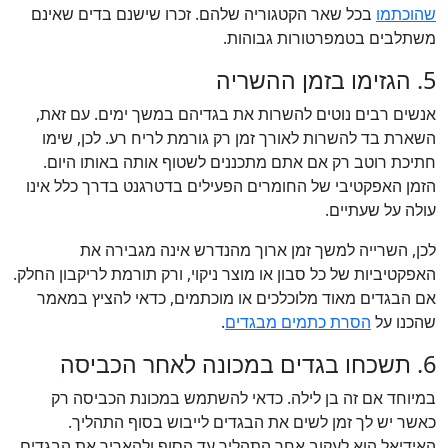
שהוכתמו
בכל שאר הקטגוריה שלהם. זכרו שישנם בדים שאינם
משתלבים בטמפרטורות גבוהות.
5. הגזימו בזמן ההשריה
אנשים רבים נוטים להשרות את בגדיהם במשך ימים. עם זאת,
השארת בד להשרות לאורך זמן רק גורמת לריח רע. לכן, שימו
חתיכת רוטב רק אם אתם מתכננים לשטוף אותה באותו היום.
הזמן האפקטיבי של החומרים הפעילים בדטרגנט בדרך כלל אינו
עולה על שעתיים.
לכן, השרייה למשך זמן ארוך מהנדרש אינה מגבירה את
האפקטיביות של כל סבון או מוצר ניקוי, ורק תורמת לריקבון החלק.
אם הבגדים מאוד מלוכלכים או מוכתמים, כדאי להציץ במאמר
שהכנו על
הסרת כתמים מבגדים
.
6. תשכחו בגדים במכונה לאחר הכביסה
במיוחד אם זה בן לילה. כדאי להשתמש במכונת הכביסה רק
כאשר יש לך זמן לשים את הבגדים לייבוש בסוף התהליך.
האידיאל הוא לעקוב אחר התהליך עד הסוף ולהאריך את הבגדים