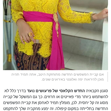
אם קביית הפשפשים החדשה מתוחזקת היטב, אתה תמיד תהיה
מוכן להיראות יפה ואלגנטי באירועים שונים.
סגנון הקבאיה
החדש הקלאסי של פרעושים
נועד
בדרך כלל לא
להשתמש ביותר מדי פאייטים או חרוזים. כך גם המשקל של קבייה
מסוג זה קל יחסית. לכן, מומלץ תמיד לאחסן את קביית הפשפשים
החדשה בתלייתה במקום קיפולה. זה ימנע מהקביה שלך להתקמט