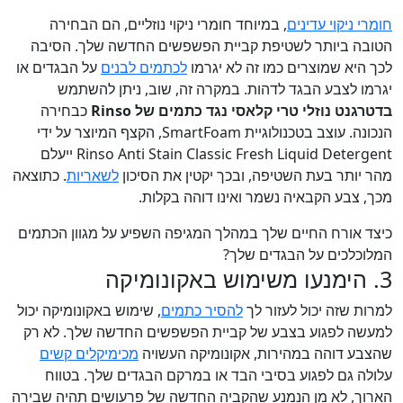
חומרי ניקוי עדינים
, במיוחד חומרי ניקוי נוזליים, הם הבחירה
הטובה ביותר לשטיפת קביית הפשפשים החדשה שלך. הסיבה
לכך היא שמוצרים כמו זה לא יגרמו
לכתמים לבנים
על הבגדים או
יגרמו לצבע הבגד לדהות. במקרה זה, שוב, ניתן להשתמש
בדטרגנט נוזלי טרי קלאסי נגד כתמים של Rinso
כבחירה
הנכונה. עוצב בטכנולוגיית SmartFoam, הקצף המיוצר על ידי
Rinso Anti Stain Classic Fresh Liquid Detergent ייעלם
מהר יותר בעת השטיפה, ובכך יקטין את הסיכון
לשאריות
. כתוצאה
מכך, צבע הקבאיה נשמר ואינו דוהה בקלות.
כיצד אורח החיים שלך במהלך המגיפה השפיע על מגוון הכתמים
המלוכלכים על הבגדים שלך?
3. הימנעו משימוש באקונומיקה
למרות שזה יכול לעזור לך
להסיר כתמים
, שימוש באקונומיקה יכול
למעשה לפגוע בצבע של קביית הפשפשים החדשה שלך. לא רק
שהצבע דוהה במהירות, אקונומיקה העשויה
מכימיקלים קשים
עלולה גם לפגוע בסיבי הבד או במרקם הבגדים שלך. בטווח
הארוך, לא מן הנמנע שהקביה החדשה של פרעושים תהיה שבירה