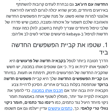
החדשה עם חיג'אב
גם נבחרת לעתים קרובות להשתתף
באירועים מיוחדים, מכיוון שהיא יכולה לגרום למראה להיראות
אלגנטי למרות שהוא פשוט. על מנת שקביית הפשפשים החדשה
והאהובה שלכם תשמור על איכותה ומצבה, כמובן שיש סדרה של
שלבי טיפול מיוחדים שצריך לקחת בחשבון. להלן כמה עצות
חדשות לטיפול ב-kebaya פרעושים שכדאי לשים לב אליהם:
1. שטפו את קביית הפשפשים החדשה
ביד
הדרך הטובה ביותר לטפל
בקבאיה חדשה של פרעושים
היא
לשטוף אותו ידנית או ביד. כי אם שוטפים אותו במכונה, יש חשש
שהקביה החדשה של הפרעושים תינזק, תימתח או תעוות. במיוחד
אם
קביית הפשפשים החדשה
שלך היא קביית
פשפשים חדשה
ברוקד
שנתפסת בקלות בבגדים אחרים. הסיכון לדהיית צבע
הקבאיה יהיה גבוה יותר אם
תכבס אותו במכונה
. כדי להפוך את
הקבאיה לנקייה עוד יותר, מומלץ לשטוף אותה באמצעות חומר
ניקוי מיוחד היעיל נגד כתמים, כמו
רינסו נגד כתמים, חומר ניקוי
נוזלי טרי קלאסי
. כך,
כתמים עיקשים
עדיין ייעלמו גם אם תשטפו