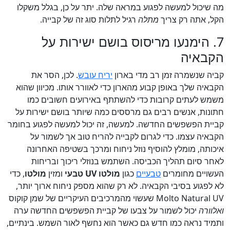
מה שיכול למעשה לפגוע במראה שלה. יתר על כן, בגלל משקלו
הקל, אתה רק צריך
מתלה
רגיל לתלות סוג זה של קבייה.
7. הימנעו מריסוס בושם ישירות על
הקבאיה
קביה שנשמרה זמן רב מדי בארון
יריח עובש
. לכן, הסר את
הקבאיה שלך באופן קבוע מהארון כדי לאוורר אותו. מכיוון שהוא
משמש לעתים קרובות כדי להשתתף באירועים חשובים כמו
חתונות, אנשים רבים גם מרססים כמה שיותר בושם ישירות על
קביית הפשפשים החדשה. למעשה, זה יכול למעשה לפגוע בחומר
הקבאיה עצמו. כדי לגרום לקבייה להריח טוב אך לשמור על
איכותה, מומלץ להוסיף נוזל ניחוח ומרכך בשטיפה האחרונה
לאחר סיום תהליך הכביסה. השתמש בנוזלי ריכוך ובריחות
העשויים מחומרים
טבעיים
כגון
מולטו UV טבעי
ומזין
מולטו
, כדי
לא לפגוע בסיבי הקבאיה. לא רק שהוא מספק ניחוח ארוך יותר,
Molto Natural UV שעשוי מהמרכיבים העיקריים של שמן קוקוס
ואלוורה
יכול לשמור על צבעו של קביית הפשפשים החדשה ערה
ותמיד נראה כמו חדש גם כאשר הוא נחשף לאור השמש. בינתיים,