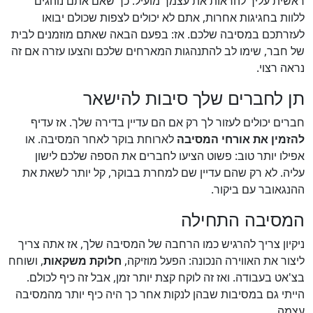
ראשית עליך להראות את עצמך מועיל. כך שאם אתם נוהגים
ללוות בחגיגות אחרות, אתם לא יכולים לצפות שכולם יבואו
לעזרתכם במסיבה שלכם. אז: בפעם הבאה שאתם מוזמנים לבית
של חבר, שימו לב להתנהגות המארחים שלכם והצעו עזרה אם זה
נראה רצוי.
תן לחברים שלך סיבות להישאר
חברים יכולים לעזור לך רק אם הם עדיין בדירה שלך. אז עדיף
להזמין את אורחי המסיבה
לארוחת בוקר לאחר המסיבה. או
אפילו יותר טוב: פשוט הציעו לחברים את הספה שלכם לישון
עליה. לא רק שהם עדיין שם למחרת בבוקר, קל יותר לשאת את
ההנגאובר עם ביקור.
המסיבה התחילה
ניקיון צריך להרגיש כמו הרחבה של המסיבה שלך, אז אתה צריך
ליצור את האווירה הנכונה: הפעל מוזיקה,
חלוקת משקאות
, ושוחח
בצ'אט בעבודה. ואז זה לוקח קצת יותר זמן, אבל זה כיף לכולם.
הייתי גם במסיבות שבהן לנקות אחר כך היה כיף יותר מהמסיבה
עצמה.