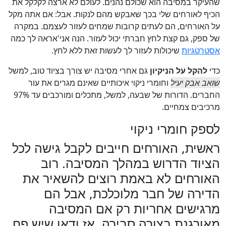
שהעיקר במסיבה הוא שכולם נהנים. לעולם לא ארצה לקלקל את
הכיף לאורחים שלי בכך שאבקש מהם לנקות. אבל: אם אתה מקל
על האורחים, הם לעתים קרובות שמחים לעזור לעצמם. במקרה
של ספק, גם קצת לחץ חברתי יכול לעזור. הנה אני'אראה לך כמה
אסטרטגיות
שיכולות לעזור לך לעשות זאת ללא לחץ.
כדי
להקל על הניקיון
גם אחרי מסיבה יש צורך בציוד טוב, למשל
שואב אבק יעיל
וחומרי ניקוי איכותיים שאינם מגרים את עור
החברים. הדורות
של שבעה
, למשל, מתכלים ומורכבים עד 97%
מרכיבים צמחיים.
לספק חומרי ניקוי
ראשית, האורחים חייבים לקבל גישה לכל
הציוד הדרוש במהלך המסיבה. רוב
האורחים לא באמת רוצים להשאיר את
הדירה של חבר מלוכלכת, אבל הם
מרגישים אחריות רק אם המסיבה
מאורגנת בצורה סבירה. אז ודאו שיש פח